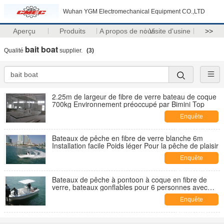
Wuhan YGM Electromechanical Equipment CO.,LTD
Aperçu
Produits
A propos de nous
Visite d'usine
>>
bait boat
Qualité
supplier.
(3)
2.25m de largeur de fibre de verre bateau de coque
700kg Environnement préoccupé par Bimini Top
Enquête
maintenant
Bateaux de pêche en fibre de verre blanche 6m
Installation facile Poids léger Pour la pêche de plaisir
Enquête
maintenant
Bateaux de pêche à pontoon à coque en fibre de
verre, bateaux gonflables pour 6 personnes avec
console centrale
Enquête
maintenant