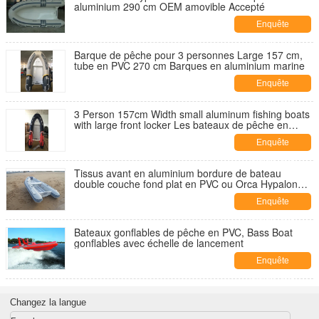
aluminium 290 cm OEM amovible Accepté
Enquête
maintenant
Barque de pêche pour 3 personnes Large 157 cm,
tube en PVC 270 cm Barques en aluminium marine
Enquête
maintenant
3 Person 157cm Width small aluminum fishing boats
with large front locker Les bateaux de pêche en
aluminium avec un grand casier avant
Enquête
maintenant
Tissus avant en aluminium bordure de bateau
double couche fond plat en PVC ou Orca Hypalon
tube
Enquête
maintenant
Bateaux gonflables de pêche en PVC, Bass Boat
gonflables avec échelle de lancement
Enquête
maintenant
Changez la langue