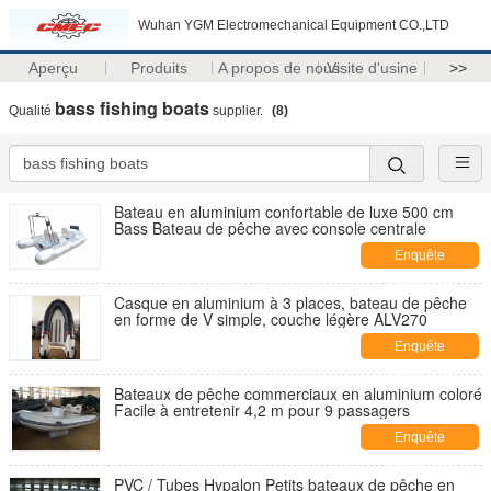
Wuhan YGM Electromechanical Equipment CO.,LTD
Aperçu
Produits
A propos de nous
Visite d'usine
>>
bass fishing boats
Qualité
supplier.
(8)
Bateau en aluminium confortable de luxe 500 cm
Bass Bateau de pêche avec console centrale
Enquête
maintenant
Casque en aluminium à 3 places, bateau de pêche
en forme de V simple, couche légère ALV270
Enquête
maintenant
Bateaux de pêche commerciaux en aluminium coloré
Facile à entretenir 4,2 m pour 9 passagers
Enquête
maintenant
PVC / Tubes Hypalon Petits bateaux de pêche en