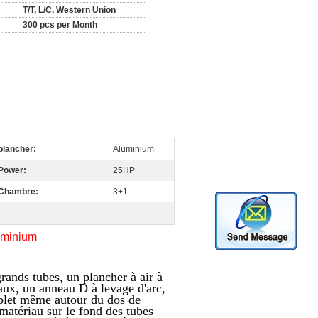
T/T, L/C, Western Union
300 pcs per Month
plancher:
Aluminium
Power:
25HP
Chambre:
3+1
uminium
rands tubes, un plancher à air à
aux, un anneau D à levage d'arc,
mplet même autour du dos de
atériau sur le fond des tubes