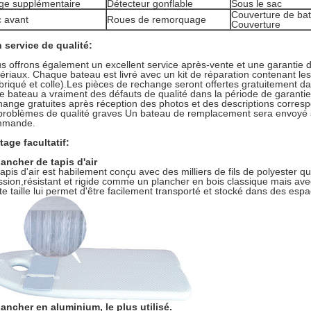
ge supplémentaire
Détecteur gonflable
Sous le sac
Couverture de ba
 avant
Roues de remorquage
Couverture
 service de qualité:
s offrons également un excellent service après-vente et une garantie d
ériaux. Chaque bateau est livré avec un kit de réparation contenant les 
abriqué et colle).Les pièces de rechange seront offertes gratuitement d
le bateau a vraiment des défauts de qualité dans la période de garanti
hange gratuites après réception des photos et des descriptions corresp
problèmes de qualité graves Un bateau de remplacement sera envoyé a
mmande.
étage facultatif:
lancher de tapis d'air
tapis d'air est habilement conçu avec des milliers de fils de polyester qui
ssion,résistant et rigide comme un plancher en bois classique mais avec
ite taille lui permet d'être facilement transporté et stocké dans des espa
lancher en aluminium, le plus utilisé.