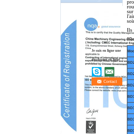
pro
rou
sur
l'a
soi
Ils
2Do
Je suis en ligne une
Mod
discussion en ligne
BD
BD
BD
BD
BD
BD
BD