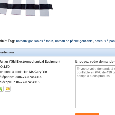
,
,
duit Tag:
bateaux gonflables à tobin
bateau de pêche gonflable
bateaux à pon
ordonnées
Envoyez votre demande 
uhan YGM Electromechanical Equipment
O.,LTD
ersonne à contacter:
Mr. Gary Yin
éléphone:
0086-27-87454115
élécopieur:
86-27-87454115