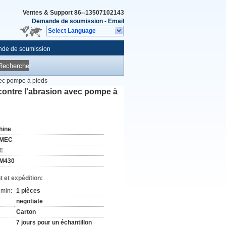
Ventes & Support
86--13507102143
Demande de soumission
-
Email
Select Language
de de soumission
Rechercher
vec pompe à pieds
 contre l'abrasion avec pompe à
hine
MEC
E
M430
 et expédition:
min:
1 pièces
negotiate
Carton
7 jours pour un échantillon