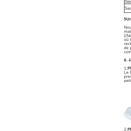
Siè
Sac
5Un
Nou
mat
((f
où 
rec
de 
co
6. 
1.
P
Le 
pre
pet
2.
P