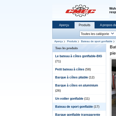
Wuha
resp
Aperçu
Produits
A propos d
Aperçu
Produits
Bateau de sport gonflable
Bat
Tous les produits
pi
Le bateau à côtes gonflable-BIG
(71)
Petit bateau à côtes
(58)
Barque à côtes pliable
(12)
Barque à côtes en aluminium
(26)
Un voilier gonflable
(11)
Bateau de sport gonflable
(17)
Barque gonflable transparente