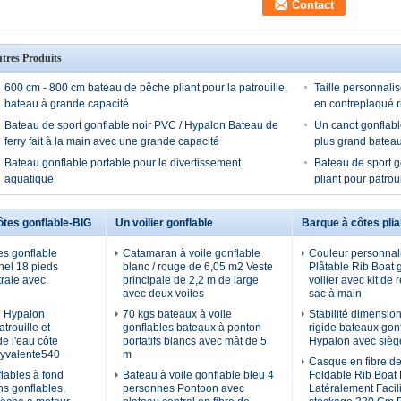
tres Produits
600 cm - 800 cm bateau de pêche pliant pour la patrouille,
Taille personnali
bateau à grande capacité
en contreplaqué r
Bateau de sport gonflable noir PVC / Hypalon Bateau de
Un canot gonflabl
ferry fait à la main avec une grande capacité
plus grand bateau
Bateau gonflable portable pour le divertissement
Bateau de sport g
aquatique
pliant pour patroui
ôtes gonflable-BIG
Un voilier gonflable
Barque à côtes plia
es gonflable
Catamaran à voile gonflable
Couleur personnal
nel 18 pieds
blanc / rouge de 6,05 m2 Veste
Plâtable Rib Boat 
rale avec
principale de 2,2 m de large
voilier avec kit de 
avec deux voiles
sac à main
 Hypalon
70 kgs bateaux à voile
Stabilité dimension
trouille et
gonflables bateaux à ponton
rigide bateaux gon
e l'eau côte
portatifs blancs avec mât de 5
Hypalon avec sièg
lyvalente540
m
Casque en fibre de
lables à fond
Bateau à voile gonflable bleu 4
Foldable Rib Boat
ns gonflables,
personnes Pontoon avec
Latéralement Facil