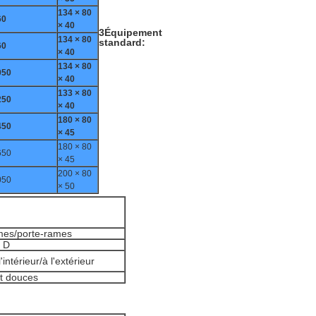
134 × 80
60
× 40
3Équipement
134 × 80
standard:
60
× 40
134 × 80
050
× 40
133 × 80
250
× 40
180 × 80
450
× 45
180 × 80
650
× 45
200 × 80
050
× 50
mes/porte-rames
 D
intérieur/à l'extérieur
t douces