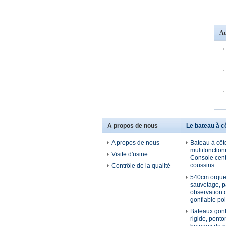
Au
A propos de nous
Le bateau à c
A propos de nous
Bateau à côt
multifonction
Visite d'usine
Console cent
coussins
Contrôle de la qualité
540cm orque
sauvetage, pa
observation d
gonflable po
Bateaux gonf
rigide, ponto