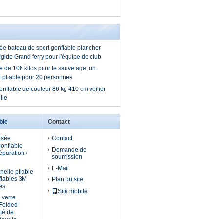
sée bateau de sport gonflable plancher
igide Grand ferry pour l'équipe de club
e de 106 kilos pour le sauvetage, un
 pliable pour 20 personnes.
onflable de couleur 86 kg 410 cm voilier
lle
ble
Contact
isée
Contact
gonflable
Demande de
réparation /
soumission
E-Mail
nelle pliable
flables 3M
Plan du site
es
Site mobile
 verre
 Folded
ité de