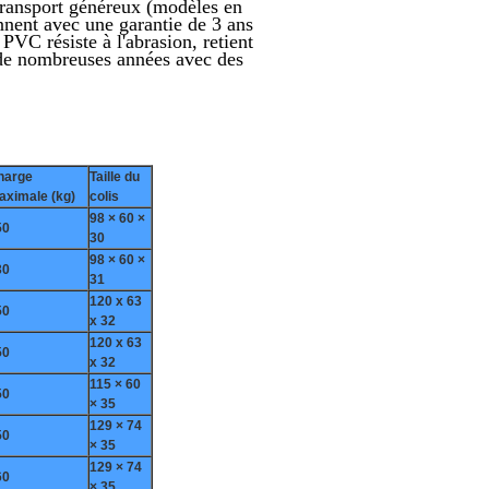
 transport généreux (modèles en
nnent avec une garantie de 3 ans
PVC résiste à l'abrasion, retient
a de nombreuses années avec des
harge
Taille du
aximale (kg)
colis
98 × 60 ×
50
30
98 × 60 ×
30
31
120 x 63
50
x 32
120 x 63
50
x 32
115 × 60
50
× 35
129 × 74
50
× 35
129 × 74
60
× 35