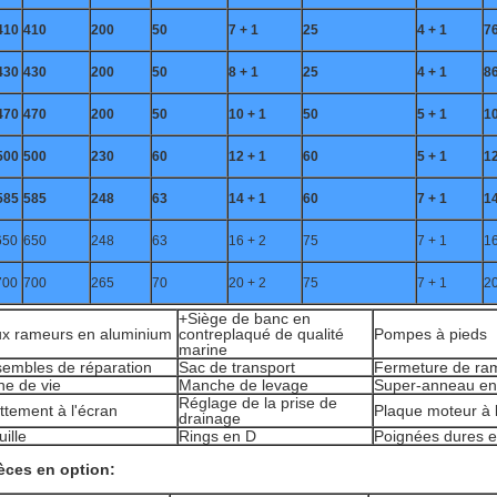
410
410
200
50
7 + 1
25
4 + 1
7
430
430
200
50
8 + 1
25
4 + 1
8
470
470
200
50
10 + 1
50
5 + 1
1
500
500
230
60
12 + 1
60
5 + 1
1
585
585
248
63
14 + 1
60
7 + 1
1
650
650
248
63
16 + 2
75
7 + 1
1
700
700
265
70
20 + 2
75
7 + 1
2
+Siège de banc en
x rameurs en aluminium
contreplaqué de qualité
Pompes à pieds
marine
embles de réparation
Sac de transport
Fermeture de ra
ne de vie
Manche de levage
Super-anneau en
Réglage de la prise de
ttement à l'écran
Plaque moteur à l'
drainage
uille
Rings en D
Poignées dures e
èces en option: