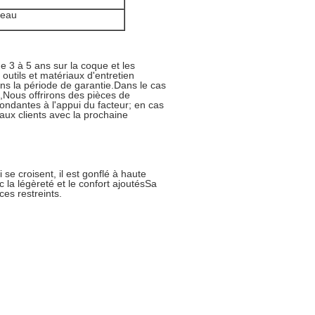
teau
e 3 à 5 ans sur la coque et les
outils et matériaux d'entretien
ans la période de garantie.Dans le cas
e,Nous offrirons des pièces de
ondantes à l'appui du facteur; en cas
ux clients avec la prochaine
 se croisent, il est gonflé à haute
 la légèreté et le confort ajoutésSa
ces restreints.