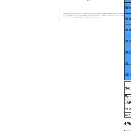
BD
BD
BD
BD
BD
BD
BD
deu
Ens
Lig
Fro
V-q
4Pi