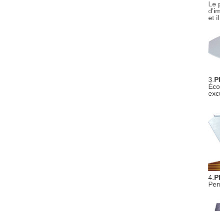
Le 
d'i
et 
3.
P
Éco
exc
4.
P
Per