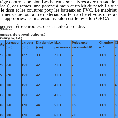
tège contre l'abrasion.Les bateaux sont livrés avec un sac de
leau), des rames, une pompe à main et un kit de patch.Ils vie
 le tissu et les coutures pour les bateaux en PVC. Le matériau 
ir mieux que tout autre matériau sur le marché et vous durer
ns appropriés. Le matériau hypalon est le hypalon ORCA.
 peuvent être enroulés, c' est facile à prendre.
nnées de spécifications:
Longueur
Largeur
Dia du tube
Max.
Puissance
Chambre
C
èle
(cm)
(cm)
(cm)
personnes
maximale HP
n° 1.
m
230
230
127
33
2 + 1
2
3 + 1
2
250
250
151
42
2 + 1
2
3 + 1
3
270
270
151
42
3 + 1
7.5
3 + 1
3
300
300
151
42
4 + 1
10
3 + 1
4
330
330
151
42
4 + 2
15
3 + 1
5
360
360
170
44
5 + 1
15
3 + 1
5
380
380
170
44
6 + 1
20
3 + 1
6