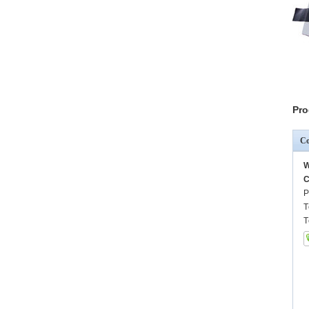
Pro
Co
W
C
P
T
T