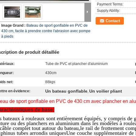
Payment Terms:
Supply Ability:
Contact
Image Grand :
Bateau de sport gonflable en PVC de
430 cm, facile à prendre contre l'abrasion avec pompe
à pieds
cription de produit détaillée
tériaux:
Tube de PVC et plancher d'aluminium
ngueur:
430cm
ids net:
88kgs
Un bateau gonflable
Un voilier pliant
ttre en évidence:
,
eau de sport gonflable en PVC de 430 cm avec plancher en al
ractéristiques de base:
 bateaux à rouleaux sont entièrement équipés, y compris de g
ture ou des planchers en aluminium dans les modèles à roule
câble complet tout autour du bateau,le rail de frottement co
phinus tubes arrondis uniquesUne couche supplémentaire de m