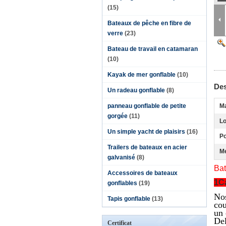
(15)
Bateaux de pêche en fibre de
verre
(23)
Bateau de travail en catamaran
(10)
Kayak de mer gonflable
(10)
Des
Un radeau gonflable
(8)
panneau gonflable de petite
Ma
gorgée
(11)
Lo
Un simple yacht de plaisirs
(16)
Po
Trailers de bateaux en acier
Me
galvanisé
(8)
Bat
Accessoires de bateaux
1Ca
gonflables
(19)
Nos
Tapis gonflable
(13)
cou
un 
Del
Certificat