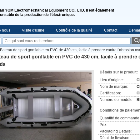
n YGM Electromechanical Equipment CO., LTD. Il est également
onsable de la production de l'électronique.
e nous
Visite d'usine
Contrôle de la qualité
Contact
Deman
Bateau de sport gonflable en PVC de 430 cm, facile à prendre contre l'abrasion a
eau de sport gonflable en PVC de 430 cm, facile à prendre
eds
Détails sur le produit:
Lieu d'origine:
C
Nom de marque:
C
Certification:
C
Numéro de modèle:
B
Conditions de paiement
Quantité de commande 
Prix:
Packaging Details:
Délai de livraison: