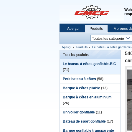
Wuha
resp
Aperçu
Produits
A propos d
Aperçu
Produits
Le bateau à côtes gonflable
540
Tous les produits
cen
Le bateau à côtes gonflable-BIG
(71)
Petit bateau à côtes
(58)
Barque à côtes pliable
(12)
Barque à côtes en aluminium
(26)
Un voilier gonflable
(11)
Bateau de sport gonflable
(17)
Barque gonflable transparente