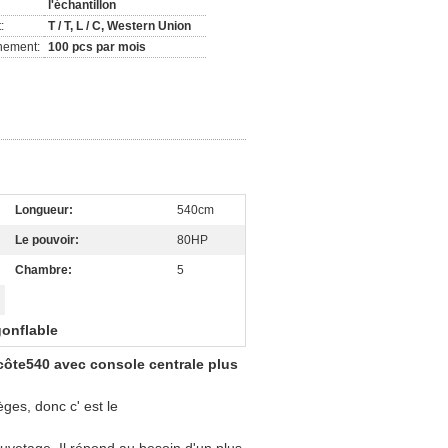
l'échantillon
:
T / T, L / C, Western Union
nement:
100 pcs par mois
Longueur:
540cm
Le pouvoir:
80HP
Chambre:
5
gonflable
côte540 avec console centrale plus
ges, donc c' est le