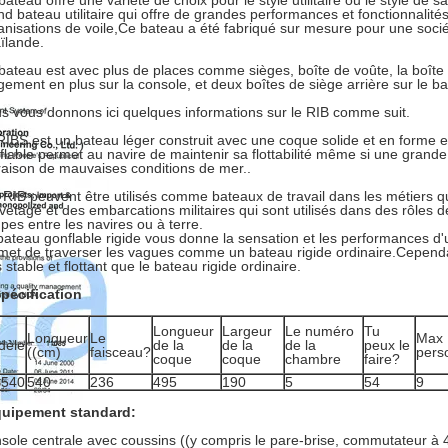
bateau offre une variété de choix pour le style utilitaire ou le style de 
nd bateau utilitaire qui offre de grandes performances et fonctionnalités.
anisations de voile,Ce bateau a été fabriqué sur mesure pour une sociét
ïlande.
bateau est avec plus de places comme sièges, boîte de voûte, la boîte 
gement en plus sur la console, et deux boîtes de siège arrière sur le ba
s vous donnons ici quelques informations sur le RIB comme suit.
RIBS est un bateau léger construit avec une coque solide et en forme et 
flable permet au navire de maintenir sa flottabilité même si une grande
raison de mauvaises conditions de mer..
 RIB peuvent être utilisés comme bateaux de travail dans les métiers qu
vetage et des embarcations militaires qui sont utilisés dans des rôles de
upes entre les navires ou à terre.
bateau gonflable rigide vous donne la sensation et les performances d'u
met de traverser les vagues comme un bateau rigide ordinaire.Cependan
 stable et flottant que le bateau rigide ordinaire.
Spécification
Longueur
Largeur
Le numéro
Tu
Longueur
Le
Max
dèle
de la
de la
de la
peux le
((cm)
faisceau?
pers
coque
coque
chambre
faire?
B540
540
236
495
190
5
54
9
uipement standard:
sole centrale avec coussins ((y compris le pare-brise, commutateur à 4 