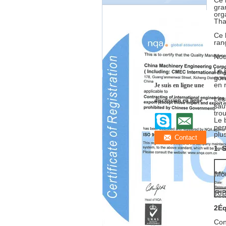
Ce 
gra
org
Tha
Ce 
ran
Nou
Le 
gon
en 
Je suis en ligne une
Les
discussion en ligne
sau
tro
Le 
per
plus
1. 
Mo
RI
2Éq
Con