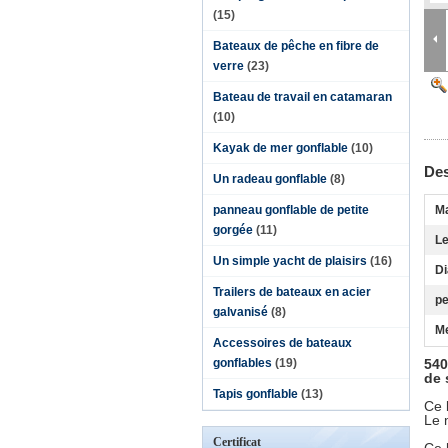
(15)
Bateaux de pêche en fibre de
verre
(23)
Bateau de travail en catamaran
(10)
Kayak de mer gonflable
(10)
Des
Un radeau gonflable
(8)
panneau gonflable de petite
Ma
gorgée
(11)
Le
Un simple yacht de plaisirs
(16)
Di
Trailers de bateaux en acier
p
galvanisé
(8)
Me
Accessoires de bateaux
gonflables
(19)
540
de 
Tapis gonflable
(13)
Ce 
Le m
Certificat