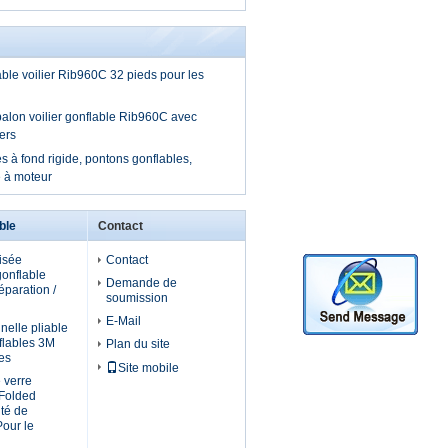
le voilier Rib960C 32 pieds pour les
alon voilier gonflable Rib960C avec
ers
s à fond rigide, pontons gonflables,
 à moteur
ble
Contact
isée
Contact
gonflable
Demande de
réparation /
soumission
E-Mail
nelle pliable
flables 3M
Plan du site
es
Site mobile
 verre
 Folded
ité de
our le