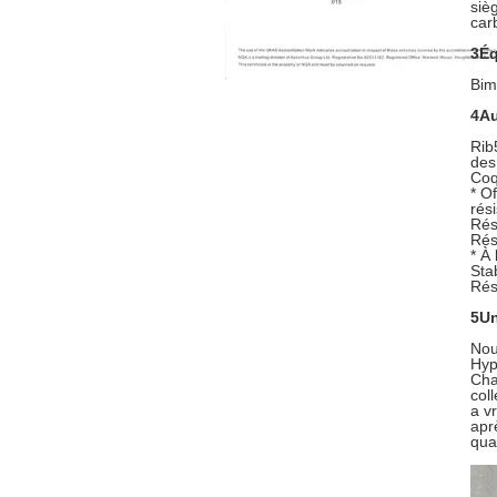
siè
car
3Éq
Bim
4Au
Rib
des
Coq
* O
rés
Rés
Rés
* À
Sta
Rés
5Un
Nou
Hyp
Cha
col
a v
apr
qua