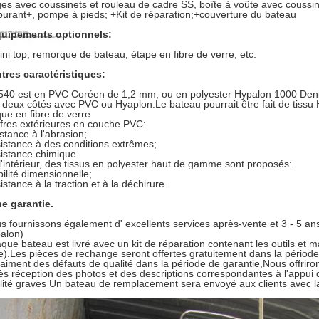
ges avec coussinets et rouleau de cadre SS, boîte à voûte avec coussin
burant+, pompe à pieds; +Kit de réparation;+couverture du bateau
uipements optionnels:
ini top, remorque de bateau, étape en fibre de verre, etc.
tres caractéristiques:
540 est en PVC Coréen de 1,2 mm, ou en polyester Hypalon 1000 Denie
 deux côtés avec PVC ou Hyaplon.Le bateau pourrait être fait de tiss
ue en fibre de verre
ffres extérieures en couche PVC:
istance à l'abrasion;
istance à des conditions extrêmes;
istance chimique.
 l'intérieur, des tissus en polyester haut de gamme sont proposés:
bilité dimensionnelle;
istance à la traction et à la déchirure.
e garantie.
s fournissons également d' excellents services après-vente et 3 - 5 a
alon)
que bateau est livré avec un kit de réparation contenant les outils et 
le).Les pièces de rechange seront offertes gratuitement dans la périod
raiment des défauts de qualité dans la période de garantie,Nous offrir
ès réception des photos et des descriptions correspondantes à l'appui
lité graves Un bateau de remplacement sera envoyé aux clients avec