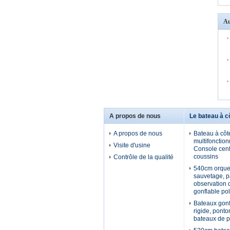
Au
A propos de nous
Le bateau à c
A propos de nous
Bateau à côt
multifonction
Visite d'usine
Console cent
coussins
Contrôle de la qualité
540cm orque
sauvetage, pa
observation d
gonflable po
Bateaux gonf
rigide, ponto
bateaux de 