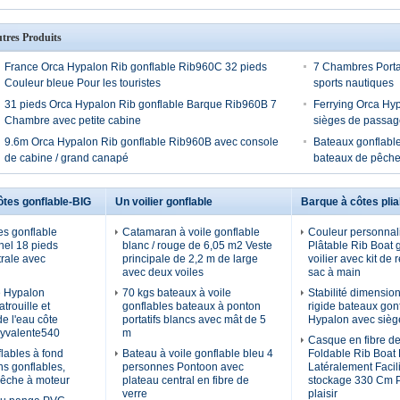
tres Produits
France Orca Hypalon Rib gonflable Rib960C 32 pieds
7 Chambres Portab
Couleur bleue Pour les touristes
sports nautiques
31 pieds Orca Hypalon Rib gonflable Barque Rib960B 7
Ferrying Orca Hyp
Chambre avec petite cabine
sièges de passag
9.6m Orca Hypalon Rib gonflable Rib960B avec console
Bateaux gonflable
de cabine / grand canapé
bateaux de pêche
ôtes gonflable-BIG
Un voilier gonflable
Barque à côtes plia
es gonflable
Catamaran à voile gonflable
Couleur personnal
nel 18 pieds
blanc / rouge de 6,05 m2 Veste
Plâtable Rib Boat 
rale avec
principale de 2,2 m de large
voilier avec kit de 
avec deux voiles
sac à main
 Hypalon
70 kgs bateaux à voile
Stabilité dimension
trouille et
gonflables bateaux à ponton
rigide bateaux gon
e l'eau côte
portatifs blancs avec mât de 5
Hypalon avec sièg
lyvalente540
m
Casque en fibre de
lables à fond
Bateau à voile gonflable bleu 4
Foldable Rib Boat
ns gonflables,
personnes Pontoon avec
Latéralement Facil
pêche à moteur
plateau central en fibre de
stockage 330 Cm P
verre
plaisir