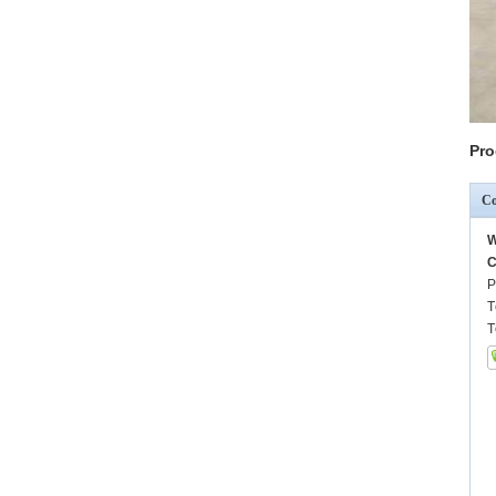
Pro
Co
W
C
P
T
T