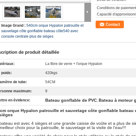
Conditions de paiement
Capacité d'approvision
Contact
Image Grand :
540cm orque Hypalon patrouille et
sauvetage côte gonflable bateau côte540 avec
console centrale plus de sièges
cription de produit détaillée
tériaux:
La fibre de verre + l'orque Hypalon
 poids:
420kgs
amètre de tube:
54CM
ersonne maximum:
9
Bateau gonflable de PVC
Bateau à moteur 
ttre en évidence:
,
cm orque Hypalon patrouille et sauvetage côte gonflable bateau 
sièges
bateau est avec 4 sièges et une grande caisse de voûte et a plus de siè
eilleur choix pour la patrouille, le sauvetage et la visite de l'eau!!!