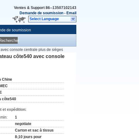
Ventes & Support
86--13507102143
Demande de soumission
-
Email
Select Language
de de soumission
Rechercher
 avec console centrale plus de sièges
bateau côte540 avec console
a Chine
MEC
E
a côte540
 et expédition:
min:
1
negotiate
Carton et sac à tissus
8-10 jours pour