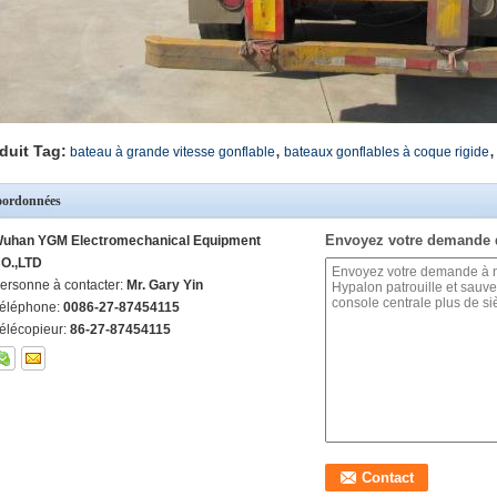
,
,
duit Tag:
bateau à grande vitesse gonflable
bateaux gonflables à coque rigide
ordonnées
Envoyez votre demande 
uhan YGM Electromechanical Equipment
O.,LTD
ersonne à contacter:
Mr. Gary Yin
éléphone:
0086-27-87454115
élécopieur:
86-27-87454115