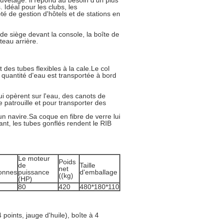
sauvetage. Il répond au besoin d'un plus
 Idéal pour les clubs, les
é de gestion d'hôtels et de stations en
de siège devant la console, la boîte de
teau arrière.
des tubes flexibles à la cale.Le col
 quantité d'eau est transportée à bord
i opèrent sur l'eau, des canots de
 patrouille et pour transporter des
n navire.Sa coque en fibre de verre lui
t, les tubes gonflés rendent le RIB
Le moteur
Poids
de
Taille
net
onnes
puissance
d'emballage
((kg)
(HP)
80
420
480*180*110
points, jauge d'huile), boîte à 4