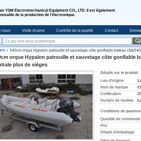
n YGM Electromechanical Equipment CO., LTD. Il est également
onsable de la production de l'électronique.
e nous
Visite d'usine
Contrôle de la qualité
Contact
Deman
540cm orque Hypalon patrouille et sauvetage côte gonflable bateau côte540
-BIG
cm orque Hypalon patrouille et sauvetage côte gonflable 
trale plus de sièges
Détails sur le produit:
Lieu d'origine:
L
Nom de marque:
C
Certification:
C
Numéro de modèle:
L
Conditions de paiement
Quantité de commande 
Prix:
Détails d'emballage:
Délai de livraison: