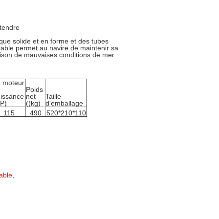
étendre
que solide et en forme et des tubes
lable permet au navire de maintenir sa
raison de mauvaises conditions de mer.
 moteur
e
Poids
issance
net
Taille
P)
((kg)
d'emballage
115
490
520*210*110
dable
,