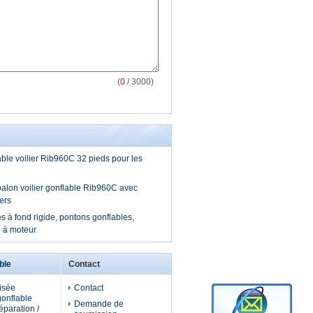
(
0
/ 3000)
le voilier Rib960C 32 pieds pour les
alon voilier gonflable Rib960C avec
ers
s à fond rigide, pontons gonflables,
 à moteur
ble
Contact
isée
Contact
gonflable
Demande de
réparation /