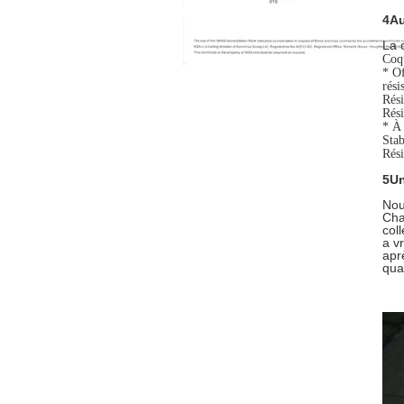
4Au
La 
Coqu
* Of
rési
Rési
Rési
* À 
Stab
Rési
5Un
Nou
Cha
col
a v
apr
qua