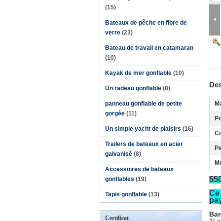
(15)
Bateaux de pêche en fibre de
verre
(23)
Bateau de travail en catamaran
(10)
Kayak de mer gonflable
(10)
Des
Un radeau gonflable
(8)
panneau gonflable de petite
Ma
gorgée
(11)
Po
Un simple yacht de plaisirs
(16)
Co
Trailers de bateaux en acier
P
galvanisé
(8)
Me
Accessoires de bateaux
550
gonflables
(19)
Ce 
Tapis gonflable
(13)
pa
Bar
Certificat