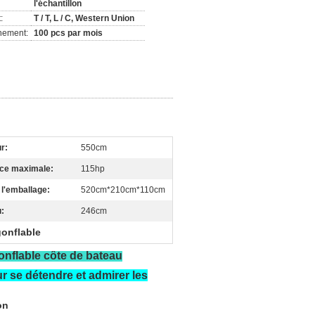
l'échantillon
:
T / T, L / C, Western Union
nement:
100 pcs par mois
r:
550cm
ce maximale:
115hp
e l'emballage:
520cm*210cm*110cm
u:
246cm
gonflable
onflable côte de bateau
r se détendre et admirer les
on