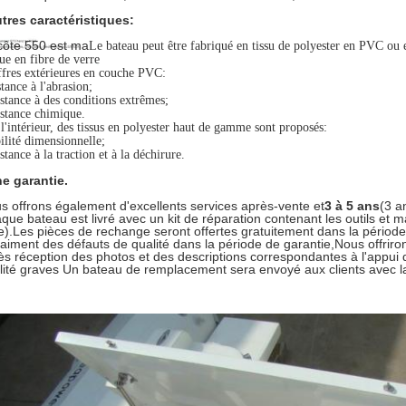
tres caractéristiques:
côte 550 est ma
Le bateau peut être fabriqué en tissu de polyester en PVC ou
e en fibre de verre
fres extérieures en couche PVC:
stance à l'abrasion;
stance à des conditions extrêmes;
stance chimique.
l'intérieur, des tissus en polyester haut de gamme sont proposés:
ilité dimensionnelle;
stance à la traction et à la déchirure.
e garantie.
s offrons également d'excellents services après-vente et
3 à 5 ans
(3 a
que bateau est livré avec un kit de réparation contenant les outils et 
le).Les pièces de rechange seront offertes gratuitement dans la périod
raiment des défauts de qualité dans la période de garantie,Nous offrir
ès réception des photos et des descriptions correspondantes à l'appui
lité graves Un bateau de remplacement sera envoyé aux clients avec