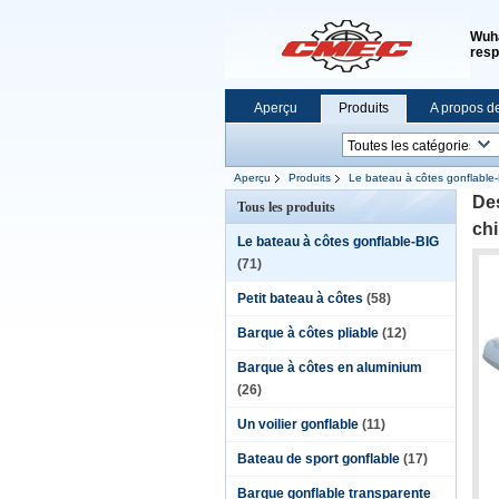
Wuha
resp
Aperçu
Produits
A propos d
Aperçu
Produits
Le bateau à côtes gonflable
Des
Tous les produits
ch
Le bateau à côtes gonflable-BIG
(71)
Petit bateau à côtes
(58)
Barque à côtes pliable
(12)
Barque à côtes en aluminium
(26)
Un voilier gonflable
(11)
Bateau de sport gonflable
(17)
Barque gonflable transparente