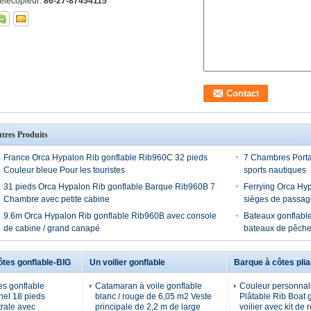
élécopieur:
86-27-87454115
tres Produits
France Orca Hypalon Rib gonflable Rib960C 32 pieds
7 Chambres Portab
Couleur bleue Pour les touristes
sports nautiques
31 pieds Orca Hypalon Rib gonflable Barque Rib960B 7
Ferrying Orca Hyp
Chambre avec petite cabine
sièges de passag
9.6m Orca Hypalon Rib gonflable Rib960B avec console
Bateaux gonflable
de cabine / grand canapé
bateaux de pêche
ôtes gonflable-BIG
Un voilier gonflable
Barque à côtes plia
es gonflable
Catamaran à voile gonflable
Couleur personnal
nel 18 pieds
blanc / rouge de 6,05 m2 Veste
Plâtable Rib Boat 
rale avec
principale de 2,2 m de large
voilier avec kit de 