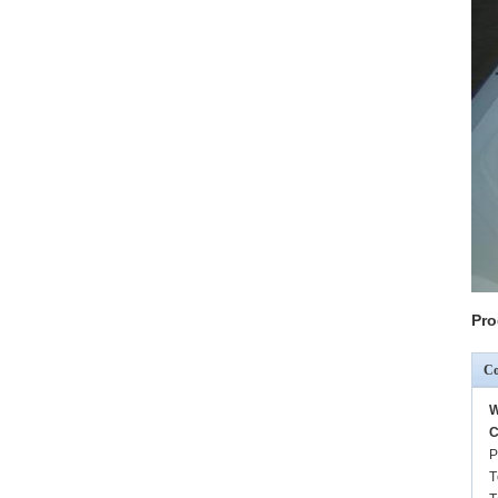
Pro
Co
W
C
P
T