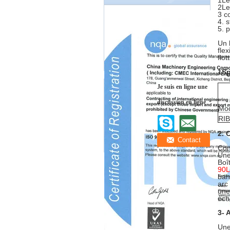
1Le
2Le
3 c
4. 
5. 
Un 
fle
flo
1Sp
Je suis en ligne une
discussion en ligne
Mo
RI
2. 
Con
Une
Boî
90L
ban
arc
une
éch
3- 
Une