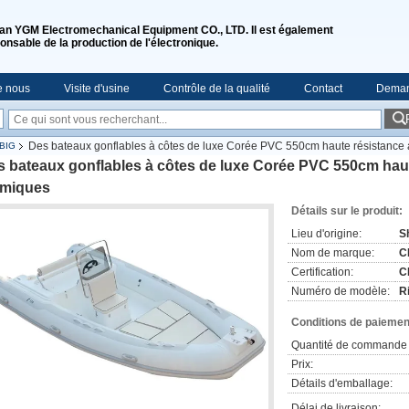
n YGM Electromechanical Equipment CO., LTD. Il est également
onsable de la production de l'électronique.
e nous
Visite d'usine
Contrôle de la qualité
Contact
Deman
Des bateaux gonflables à côtes de luxe Corée PVC 550cm haute résistance 
-BIG
 bateaux gonflables à côtes de luxe Corée PVC 550cm haut
imiques
Détails sur le produit:
Lieu d'origine:
S
Nom de marque:
C
Certification:
C
Numéro de modèle:
R
Conditions de paiement
Quantité de commande 
Prix:
Détails d'emballage:
Délai de livraison: