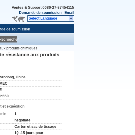
Ventes & Support
0086-27-87454115
Demande de soumission
-
Email
Select Language
de de soumission
Rechercher
aux produits chimiques
e résistance aux produits
handong, Chine
MEC
E
ib550
 et expédition:
min:
1
negotiate
Carton et sac de tissage
10 -15 jours pour