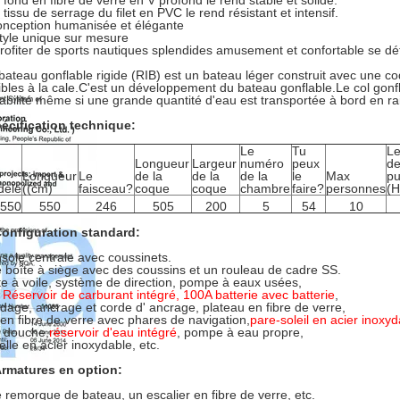
 fond en fibre de verre en V profond le rend stable et solide.
 tissu de serrage du filet en PVC le rend résistant et intensif.
onception humanisée et élégante
style unique sur mesure
profiter de sports nautiques splendides amusement et confortable se d
bateau gonflable rigide (RIB) est un bateau léger construit avec une co
xibles à la cale.C'est un développement du bateau gonflable.Le col gonf
ttabilité même si une grande quantité d'eau est transportée à bord en 
écification technique:
Le
Tu
Le
Longueur
Largeur
numéro
peux
d
Longueur
Le
de la
de la
de la
le
Max
pu
dèle
((cm)
faisceau?
coque
coque
chambre
faire?
personnes
(H
B550
550
246
505
200
5
54
10
Configuration standard:
sole centrale avec coussinets.
 boîte à siège avec des coussins et un rouleau de cadre SS.
te à voile, système de direction, pompe à eaux usées,
 Réservoir de carburant intégré, 100A batterie avec batterie
,
dage, ancrage et corde d' ancrage, plateau en fibre de verre,
 en fibre de verre avec phares de navigation,
pare-soleil en acier inoxy
 douche,
réservoir d'eau intégré
, pompe à eau propre,
elle en acier inoxydable, etc.
Armatures en option:
 remorque de bateau, un escalier en fibre de verre, etc.