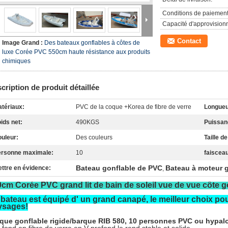
Conditions de paiement
Capacité d'approvision
Contact
Image Grand :
Des bateaux gonflables à côtes de
luxe Corée PVC 550cm haute résistance aux produits
chimiques
cription de produit détaillée
tériaux:
PVC de la coque +Korea de fibre de verre
Longueu
ids net:
490KGS
Puissan
uleur:
Des couleurs
Taille d
ersonne maximale:
10
faiscea
Bateau gonflable de PVC
Bateau à moteur 
ttre en évidence:
,
cm Corée PVC grand lit de bain de soleil vue de vue côte g
bateau est équipé d' un grand canapé, le meilleur choix pou
ysages!
que gonflable rigide/barque RIB 580, 10 personnes PVC ou hypal