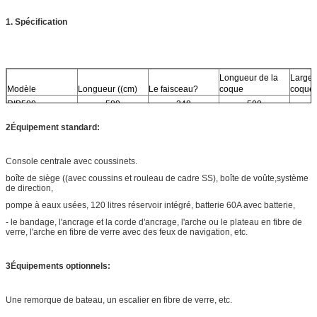
1. Spécification
Longueur de la
Largeu
Modèle
Longueur ((cm)
Le faisceau?
coque
coque
RIB580
580
248
500
2Équipement standard:
Console centrale avec coussinets.
boîte de siège ((avec coussins et rouleau de cadre SS), boîte de voûte,système
de direction,
pompe à eaux usées, 120 litres réservoir intégré, batterie 60A avec batterie,
- le bandage, l'ancrage et la corde d'ancrage, l'arche ou le plateau en fibre de
verre, l'arche en fibre de verre avec des feux de navigation, etc.
3Équipements optionnels:
Une remorque de bateau, un escalier en fibre de verre, etc.