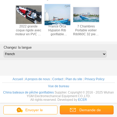
orque
2022 grande
France Orca
7 Chambres
2022 b
bateau à
coque rigide avec
Hypalon Rib
Portable voilier
gonflable
gides 16
moteur en PVC de
gonflable
Rib960C 32 pieds
dur PV
 avec
17 pieds ou
Rib960C 32 pieds
pour les sports
hypalon r
oir de
hypalon avec
Couleur bleue
nautiques
avec réser
nt côte
terrasse en gris
Pour les touristes
carburant
Changez la langue
air 480D
clair RIB520C
arrière p
rrasse.
coule
Accueil
|
A propos de nous
|
Contact
|
Plan du site
|
Privacy Policy
Vue de bureau
China bateaux de pêche gonflables
Supplier. Copyright © 2016 - 2025 Wuhan
YGM Electromechanical Equipment CO.,LTD.
All rights reserved. Developed by
ECER
Envoyer le
Demande de