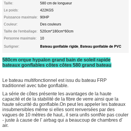
Taille:
580 cm de longueur
Le poids:
422KGS
Puissance maximale:
90HP
Couleur:
Des couleurs
Taille de l'emballage:
520cm*180cm*60cm
Personne maximale:
10
Bateau gonflable rigide
Bateau gonflable de PVC
Surligner:
,
580cm orque hypalon grand bain de soleil rapide
bateaux gonflables côtes côtes 580 grand bateau
Le bateau multifonctionnel est issu du bateau FRP
traditionnel avec tube gonflable.
La série de côtes présente les avantages de la haute
capacité et de la stabilité de la fibre de verre ainsi que la
haute sécurité du gonflable.On peut les appeler les bateaux
insubmersibles même si elles sont renversées par des
vagues de 10 mètres de haut., il sera un
Ils sont
Ne pas couler
- juste à cause de l' airbag qui a beaucoup de chambres d'
air.