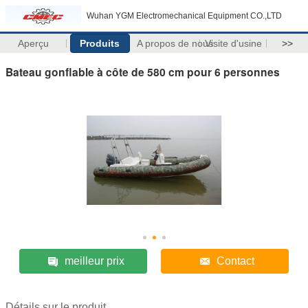
Wuhan YGM Electromechanical Equipment CO.,LTD
Aperçu
Produits
A propos de nous
Visite d'usine
>>
Bateau gonflable à côte de 580 cm pour 6 personnes
meilleur prix
Contact
Détails sur le produit