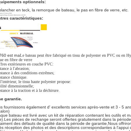
uipements optionnels:
plancher en teck, la remorque de bateau, le pas en fibre de verre, etc.
tres caractéristiques:
760 est ma
Le bateau peut être fabriqué en tissu de polyester en PVC ou en H
e en fibre de verre
fres extérieures en couche PVC:
stance à l'abrasion;
stance à des conditions extrêmes;
stance chimique.
l'intérieur, le tissu haute polyester propose:
ilité dimensionnelle;
stance à la traction et à la déchirure.
e garantie.
s fournissons également d' excellents services après-vente et 3 - 5 a
alon)
que bateau est livré avec un kit de réparation contenant les outils et 
le).Les pièces de rechange seront offertes gratuitement dans la périod
raiment des défauts de qualité dans la période de garantie,Nous offrir
ès réception des photos et des descriptions correspondantes à l'appui