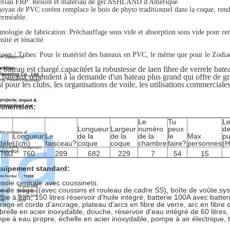
ériau FRP: Résion et matériau de gel ASHLAND d'Amérique.
oyau de PVC coréen remplace le bois de phyto traditionnel dans la coque, rendan
erméable.
nologie de fabrication: Préchauffage sous vide et absorption sous vide pour ren
nsité et ténacité.
toon / Tubes: Pour le matériel des bateaux en PVC, le même que pour le Zodi
 bateau est chargé.
capacité
et la robustesse de la
en fibre de verre
le batea
 bateaux répondent à la demande d'un bateau plus grand qui offre de gr
al pour les clubs, les organisations de voile, les utilisations commerciale
Dimension:
Le
Tu
Le
Longueur
Largeur
numéro
peux
d
Longueur
Le
de la
de la
de la
le
Max
pu
dèle
((cm)
faisceau?
coque
coque
chambre
faire?
personnes
(H
B760
760
289
682
229
7
54
15
uipement standard:
sole centrale avec coussinets.
te de siège ((avec coussins et rouleau de cadre SS), boîte de voûte,sys
pe à eau, 150 litres réservoir d'huile intégré, batterie 100A avec batte
rage et corde d'ancrage, plateau d'arcs en fibre de verre, arc en fibre
relle en acier inoxydable, douche, réservoir d'eau intégré de 60 litres,
pe à eau propre, échelle en acier inoxydable, pompe à air électrique, 