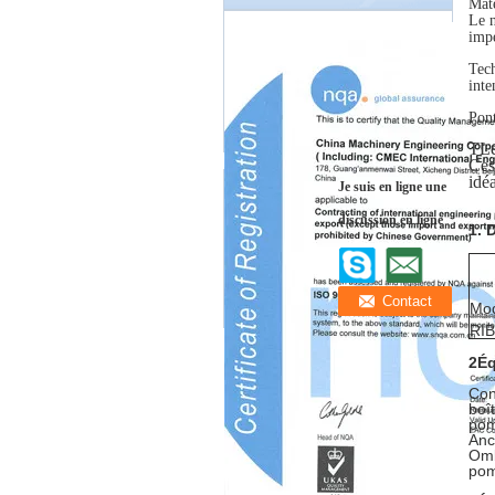
Mat
Le n
imp
Tech
inte
Pon
T
Le
Ces
idé
Je suis en ligne une
discussion en ligne
1. 
Mo
RI
2Éq
Con
boî
pom
Anc
Omb
pom