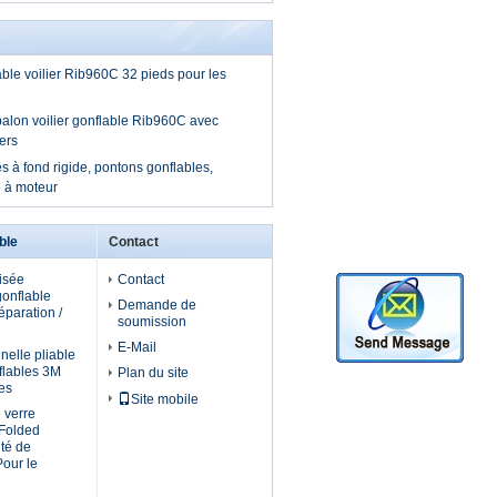
le voilier Rib960C 32 pieds pour les
alon voilier gonflable Rib960C avec
ers
s à fond rigide, pontons gonflables,
 à moteur
ble
Contact
isée
Contact
gonflable
Demande de
réparation /
soumission
E-Mail
nelle pliable
flables 3M
Plan du site
es
Site mobile
 verre
 Folded
ité de
our le