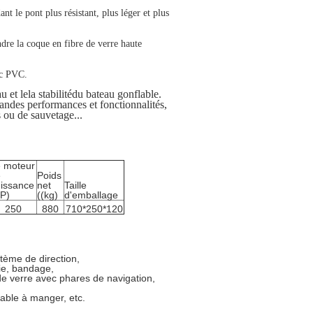
t le pont plus résistant, plus léger et plus
dre la coque en fibre de verre haute
ac PVC.
u et le
la stabilité
du bateau gonflable.
andes performances et fonctionnalités,
s ou de sauvetage...
 moteur
e
Poids
issance
net
Taille
P)
((kg)
d'emballage
250
880
710*250*120
tème de direction,
rie, bandage,
 de verre avec phares de navigation,
table à manger, etc.