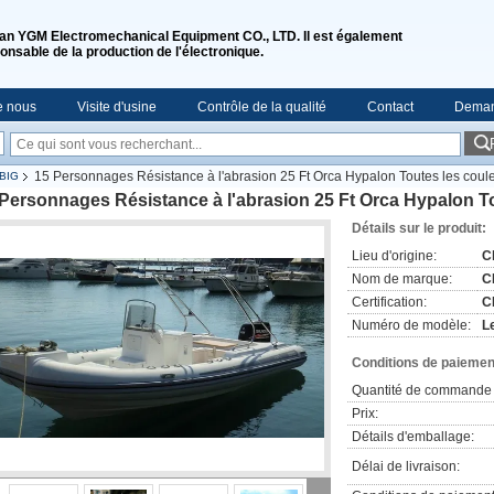
n YGM Electromechanical Equipment CO., LTD. Il est également
onsable de la production de l'électronique.
e nous
Visite d'usine
Contrôle de la qualité
Contact
Deman
15 Personnages Résistance à l'abrasion 25 Ft Orca Hypalon Toutes les coul
-BIG
Personnages Résistance à l'abrasion 25 Ft Orca Hypalon T
Détails sur le produit:
Lieu d'origine:
C
Nom de marque:
C
Certification:
C
Numéro de modèle:
L
Conditions de paiement
Quantité de commande 
Prix:
Détails d'emballage:
Délai de livraison: