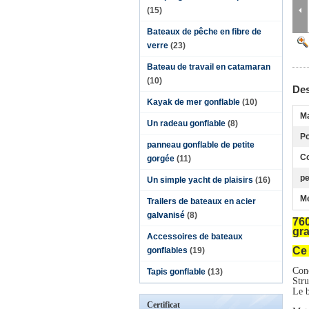
(15)
Bateaux de pêche en fibre de
verre
(23)
Bateau de travail en catamaran
(10)
Des
Kayak de mer gonflable
(10)
Ma
Un radeau gonflable
(8)
Po
panneau gonflable de petite
Co
gorgée
(11)
p
Un simple yacht de plaisirs
(16)
Me
Trailers de bateaux en acier
galvanisé
(8)
760
gr
Accessoires de bateaux
Ce 
gonflables
(19)
Conc
Tapis gonflable
(13)
Stru
Le b
Certificat