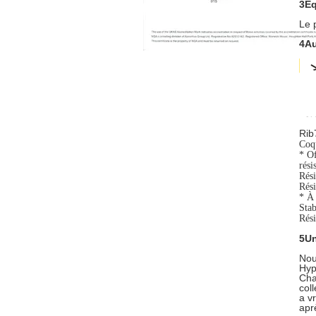
3Éq
Le 
4Au
Rib
Coqu
* Of
rési
Rési
Rési
* À 
Stab
Rési
5Un
Nou
Hyp
Cha
col
a v
apr