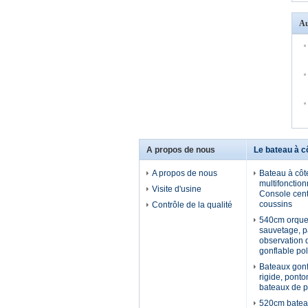
Au
A propos de nous
Le bateau à c
A propos de nous
Bateau à côt
multifonction
Visite d'usine
Console cent
coussins
Contrôle de la qualité
540cm orque
sauvetage, pa
observation d
gonflable po
Bateaux gonf
rigide, ponto
bateaux de 
520cm bate