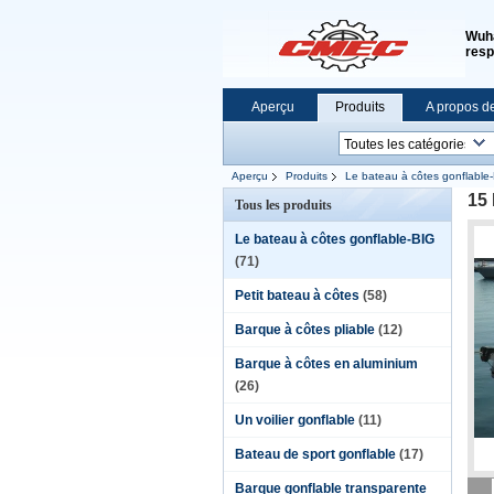
Wuha
resp
Aperçu
Produits
A propos d
Aperçu
Produits
Le bateau à côtes gonflable
15 
Tous les produits
Le bateau à côtes gonflable-BIG
(71)
Petit bateau à côtes
(58)
Barque à côtes pliable
(12)
Barque à côtes en aluminium
(26)
Un voilier gonflable
(11)
Bateau de sport gonflable
(17)
Barque gonflable transparente