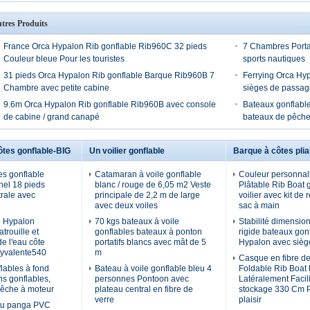
tres Produits
France Orca Hypalon Rib gonflable Rib960C 32 pieds
7 Chambres Portab
Couleur bleue Pour les touristes
sports nautiques
31 pieds Orca Hypalon Rib gonflable Barque Rib960B 7
Ferrying Orca Hyp
Chambre avec petite cabine
sièges de passag
9.6m Orca Hypalon Rib gonflable Rib960B avec console
Bateaux gonflable
de cabine / grand canapé
bateaux de pêche
ôtes gonflable-BIG
Un voilier gonflable
Barque à côtes plia
es gonflable
Catamaran à voile gonflable
Couleur personnal
nel 18 pieds
blanc / rouge de 6,05 m2 Veste
Plâtable Rib Boat 
rale avec
principale de 2,2 m de large
voilier avec kit de 
avec deux voiles
sac à main
 Hypalon
70 kgs bateaux à voile
Stabilité dimension
trouille et
gonflables bateaux à ponton
rigide bateaux gon
e l'eau côte
portatifs blancs avec mât de 5
Hypalon avec sièg
lyvalente540
m
Casque en fibre de
lables à fond
Bateau à voile gonflable bleu 4
Foldable Rib Boat
ns gonflables,
personnes Pontoon avec
Latéralement Facil
pêche à moteur
plateau central en fibre de
stockage 330 Cm P
verre
plaisir
au panga PVC