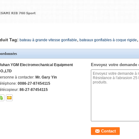
,
,
duit Tag:
bateau à grande vitesse gonflable
bateaux gonflables à coque rigide
ordonnées
Envoyez votre demande 
uhan YGM Electromechanical Equipment
O.,LTD
ersonne à contacter:
Mr. Gary Yin
éléphone:
0086-27-87454115
élécopieur:
86-27-87454115