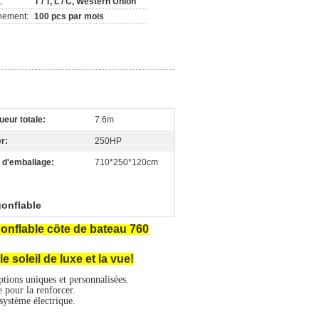
:
T / T, L / C, Western Union
nement:
100 pcs par mois
ueur totale:
7.6m
r:
250HP
e d'emballage:
710*250*120cm
gonflable
gonflable côte de bateau 760
e soleil de luxe et la vue!
tions uniques et personnalisées.
e pour la renforcer.
 système électrique.