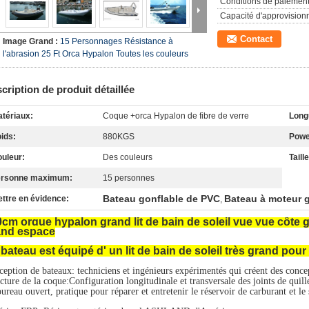
Conditions de paiement
Capacité d'approvision
Contact
Image Grand :
15 Personnages Résistance à
l'abrasion 25 Ft Orca Hypalon Toutes les couleurs
cription de produit détaillée
tériaux:
Coque +orca Hypalon de fibre de verre
Long
ids:
880KGS
Powe
uleur:
Des couleurs
Taill
ersonne maximum:
15 personnes
Bateau gonflable de PVC
Bateau à moteur 
ttre en évidence:
,
cm orque hypalon grand lit de bain de soleil vue vue côte 
and espace
bateau est équipé d' un lit de bain de soleil très grand pour l
eption de bateaux: techniciens et ingénieurs expérimentés qui créent des concep
cture de la coque:Configuration longitudinale et transversale des joints de quill
ureau ouvert, pratique pour réparer et entretenir le réservoir de carburant et le