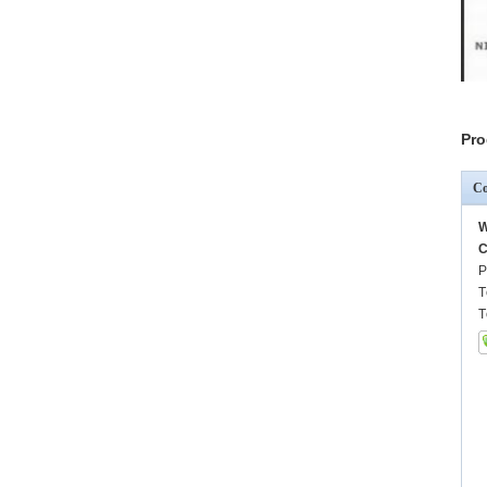
Pro
Co
W
C
P
T
T