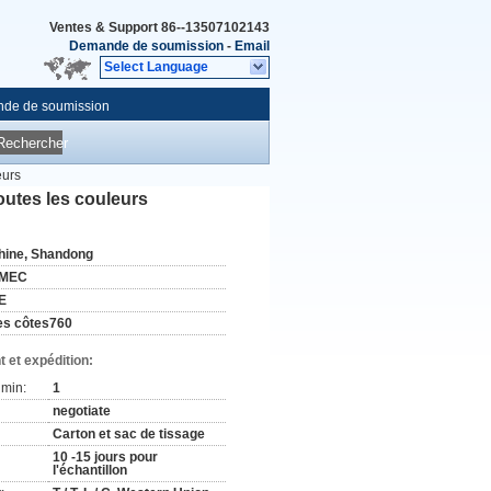
Ventes & Support
86--13507102143
Demande de soumission
-
Email
Select Language
de de soumission
Rechercher
eurs
outes les couleurs
hine, Shandong
MEC
E
es côtes760
 et expédition:
min:
1
negotiate
Carton et sac de tissage
10 -15 jours pour
l'échantillon