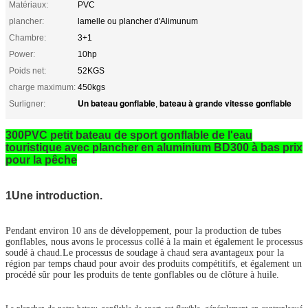
Matériaux:
PVC
plancher:
lamelle ou plancher d'Alimunum
Chambre:
3+1
Power:
10hp
Poids net:
52KGS
charge maximum:
450kgs
Un bateau gonflable
bateau à grande vitesse gonflable
Surligner:
,
300PVC petit bateau de sport gonflable de l'eau
touristique avec plancher en aluminium BD300 à bas prix
pour la pêche
1Une introduction.
Pendant environ 10 ans de développement, pour la production de tubes
gonflables, nous avons le processus collé à la main et également le processus
soudé à chaud.Le processus de soudage à chaud sera avantageux pour la
région par temps chaud pour avoir des produits compétitifs, et également un
procédé sûr pour les produits de tente gonflables ou de clôture à huile.