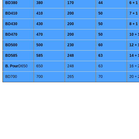
BD380
380
170
44
6 + 1
BD410
410
200
50
7 + 1
BD430
430
200
50
8 + 1
BD470
470
200
50
10 + 
BD500
500
230
60
12 + 
BD585
585
248
63
14 + 
B. Pour
D650
650
248
63
16 + 
BD700
700
265
70
20 + 