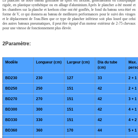
Le plancher de notre bateau gonflable de sport est flexible, généralement en contreplaqué
rigide, en plastique synthétique ou en alliage d'aluminium.Après le plancher a été monté et
les chambres sur la planche et keelson cône ont été gonflés, le fond du bateau sera étiré en
forme de V, ce qui donnera au bateau de meilleures performances pour le suivi des virages
et le déplacement de l'eau.Bien que ce type de plancher inférieur soit plus lourd que celui
des autres bateaux pneumatiques, il peut être équipé d'un moteur extérieur de 2-75 chevaux
pour une vitesse de fonctionnement plus élevée.
2Paramètre:
Modèle
Longueur (cm)
Largeur (cm)
Dia du tube
Max.
(cm)
pers
BD230
230
127
33
2 + 1
BD250
250
151
42
2 + 1
BD270
270
151
42
3 + 1
BD300
300
151
42
4 + 1
BD330
330
151
42
4 + 2
BD360
360
170
44
5 + 1