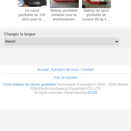
de sport
Un canot
Bateau gonflable
Bateau de sport
600 cm - 
le noir
gonflable de 106
portable pour le
gonflable de
bateau d
Hypalon
kilos pour le
divertissement
couleur 86 kg 410
pliant p
de ferry
sauvetage, un
aquatique
cm voilier pliant
patrouille
 main avec
plus grand bateau
pour patrouille
à grande c
rande
pliable pour 20
Changez la langue
cité
personnes.
Accueil
|
A propos de nous
|
Contact
Vue de bureau
Chine bateau de pêche gonflable
Fournisseur. Copyright © 2016 - 2025 Wuhan
YGM Electromechanical Equipment CO.,LTD.
All rights reserved. Developed by
ECER