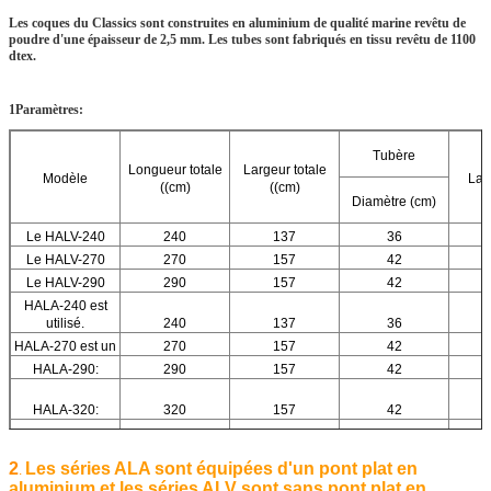
Les coques du Classics sont construites en aluminium de qualité marine revêtu de
poudre d'une épaisseur de 2,5 mm. Les tubes sont fabriqués en tissu revêtu de 1100
dtex.
1Paramètres:
Tubère
Longueur totale
Largeur totale
Modèle
La 
((cm)
((cm)
Diamètre (cm)
Le HALV-240
240
137
36
Le HALV-270
270
157
42
Le HALV-290
290
157
42
HALA-240 est
utilisé.
240
137
36
HALA-270 est un
270
157
42
HALA-290:
290
157
42
HALA-320:
320
157
42
HALA-350 est un
350
157
42
2
Les séries ALA sont équipées d'un pont plat en
.
aluminium et les séries ALV sont sans pont plat en
HALA-380 est un
380
157
42