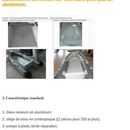
aluminium.
HALA430
430
200
50
3. Caractéristique standard:
1- Deux rameurs en aluminium;
2. siège de banc en contreplaqué ((2 pièces pour 330 et plus);
3. pompe à pieds; kit de réparation;