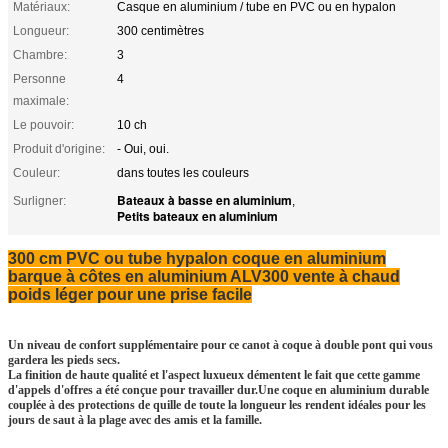
Matériaux:
Casque en aluminium / tube en PVC ou en hypalon
Longueur:
300 centimètres
Chambre:
3
Personne
4
maximale:
Le pouvoir:
10 ch
Produit d'origine:
- Oui, oui.
Couleur:
dans toutes les couleurs
Bateaux à basse en aluminium
Surligner:
,
Petits bateaux en aluminium
300 cm PVC ou tube hypalon coque en aluminium
barque à côtes en aluminium ALV300 vente à chaud
poids léger pour une prise facile
Un niveau de confort supplémentaire pour ce canot à coque à double pont qui vous
gardera les pieds secs.
La finition de haute qualité et l'aspect luxueux démentent le fait que cette gamme
d'appels d'offres a été conçue pour travailler dur.Une coque en aluminium durable
couplée à des protections de quille de toute la longueur les rendent idéales pour les
jours de saut à la plage avec des amis et la famille.