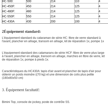
HC-500:
500
214
110
4
HC-450F:
450
214
125
4
HC-480F:
480
214
125
4
HC-550F:
550
214
125
4
HC-430A
430
200
100
4
2Équipement standard:
L'équipement standard du cataraman de série HC: fibre de verre standard à
l'avant, plancher en alliage, transom en alliage, kit de réparation 1x, pompe 1x
L'équipement standard des catamarans de série HCF: fibre de verre plus large
à l'avant, plancher en alliage, transom en alliage, marches en fibre de verre, kit
de réparation 1x, pompe à pieds 1x.
Caractéristiques du HC430A: tapis d'air avant et plancher de tapis d'air pour
obtenir un poids moindre ((70 kg) et une dimension de colis plus petite
(180x80x50 cm)
3. Équipement facultatif
:
Bimini Top, console de jockey, poste de contrôle SS.