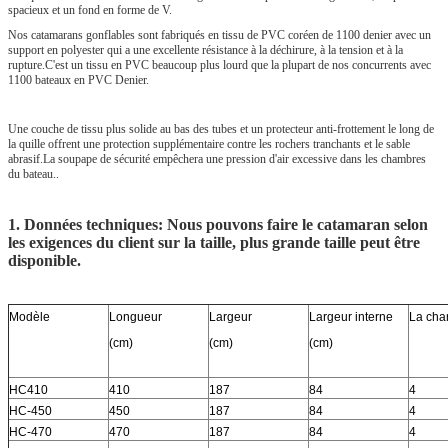
spacieux et un fond en forme de V.
Nos catamarans gonflables sont fabriqués en tissu de PVC coréen de 1100 denier avec un
support en polyester qui a une excellente résistance à la déchirure, à la tension et à la
rupture.C'est un tissu en PVC beaucoup plus lourd que la plupart de nos concurrents avec
1100 bateaux en PVC Denier.
Une couche de tissu plus solide au bas des tubes et un protecteur anti-frottement le long de
la quille offrent une protection supplémentaire contre les rochers tranchants et le sable
abrasif.La soupape de sécurité empêchera une pression d'air excessive dans les chambres
du bateau..
1. Données techniques: Nous pouvons faire le catamaran selon
les exigences du client sur la taille, plus grande taille peut être
disponible.
Modèle
Longueur
Largeur
Largeur interne
La cha
(cm)
(cm)
(cm)
HC410
410
187
84
4
HC-450
450
187
84
4
HC-470
470
187
84
4