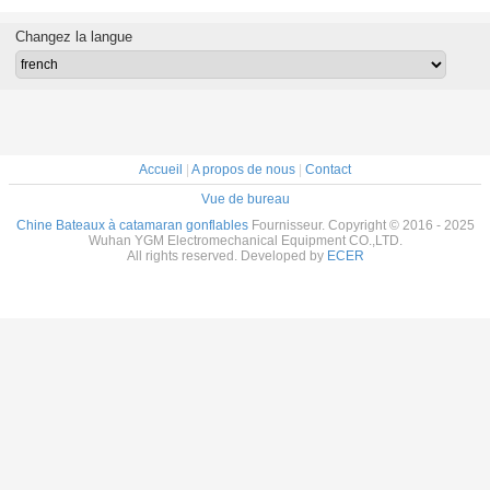
le 3,3m
centimètres.
plancher en
gonflables pour
dans le so
 tapis
alliage haute
les sports
avec un 
Changez la langue
lable
vitesse avec arc
nautiques
lége
d'air
Accueil
|
A propos de nous
|
Contact
Vue de bureau
Chine Bateaux à catamaran gonflables
Fournisseur. Copyright © 2016 - 2025
Wuhan YGM Electromechanical Equipment CO.,LTD.
All rights reserved. Developed by
ECER