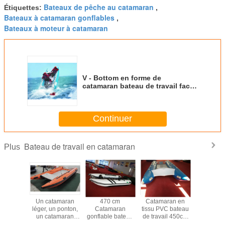
Bateaux de pêche au catamaran
Étiquettes:
,
Bateaux à catamaran gonflables
,
Bateaux à moteur à catamaran
V - Bottom en forme de
catamaran bateau de travail facile
à installer 410cm avec plaque en
fibre de verre
Continuer
Bateau de travail en catamaran
Plus
 High
Un catamaran
470 cm
Catamaran en
12 pieds 
canot de
léger, un ponton,
Catamaran
tissu PVC bateau
de pê
sance
un catamaran
gonflable bateau
de travail 450cm
gonflable 
n bateau
gonflable de 430
de travail
bateaux
loisir se 