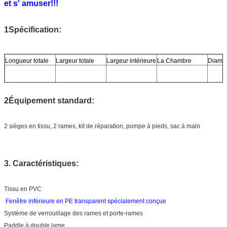
et s' amuser!!!
1Spécification:
Longueur totale
Largeur totale
Largeur intérieure
La Chambre
Diamèt
2Équipement standard:
388 cm
100 centimètres
50 cm
2 + 1
25 cm
2 sièges en tissu, 2 rames, kit de réparation, pompe à pieds, sac à main
298 cm
100 centimètres
50 cm
2 + 1
25 cm
3. Caractéristiques:
Tissu en PVC
Fenêtre inférieure en PE transparent spécialement conçue
Système de verrouillage des rames et porte-rames
Paddle à double lame