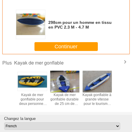
298cm pour un homme en tissu
en PVC 2.3 M - 4.7 M
Continuer
Kayak de mer gonflable
Plus
 de mer
Kayak de mer
Kayak de mer
Kayak gonflable à
Pour une
es à fond
gonflable pour
gonflable durable
grande vitesse
personne
ent pour
deux personnes
de 25 cm de
pour le tourisme,
marine go
e Cajacs
388 cm en PVC
diamètre pour une
Kayak gonflable
Kayak gon
es avec 2
avec plancher
seule personne
pour 2 personnes
avec cou
en tissu
amovible
Kayak pour
pour la course
Changez la langue
événement sportif