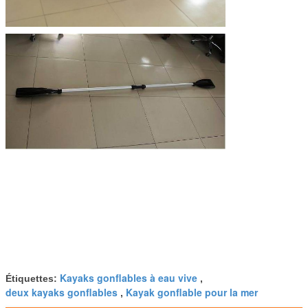
Kayaks gonflables à eau vive
Étiquettes:
,
deux kayaks gonflables
Kayak gonflable pour la mer
,