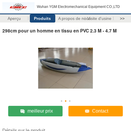
Wuhan YGM Electromechanical Equipment CO.,LTD
Aperçu
Produits
A propos de nous
Visite d'usine
>>
298cm pour un homme en tissu en PVC 2.3 M - 4.7 M
meilleur prix
Contact
Détails sur le produit