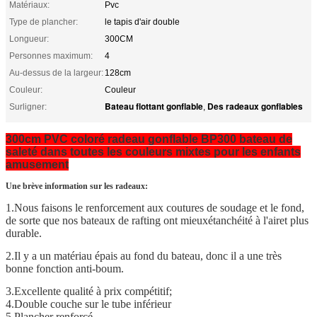
Matériaux:
Pvc
Type de plancher:
le tapis d'air double
Longueur:
300CM
Personnes maximum:
4
Au-dessus de la largeur:
128cm
Couleur:
Couleur
Bateau flottant gonflable
Des radeaux gonflables
Surligner:
,
300cm PVC coloré radeau gonflable BP300 bateau de
saleté dans toutes les couleurs mixtes pour les enfants
amusement
Une brève information sur les radeaux:
1.
Nous faisons le renforcement aux coutures de soudage et le fond,
de sorte que nos bateaux de rafting ont mieux
étanchéité à l'air
et plus
durable.
2.
Il y a un matériau épais au fond du bateau, donc il a une très
bonne fonction anti-boum.
3.
Excellente qualité à prix compétitif;
4.
Double couche sur le tube inférieur
5.
Plancher renforcé