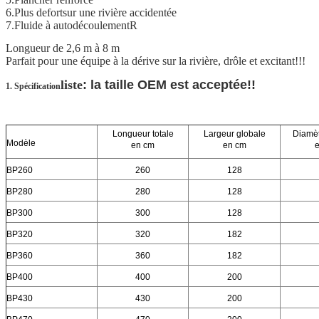
6.
Plus de
fort
sur une rivière accidentée
7.
Fluide à autodécoulement
R
Longueur de 2,6 m à 8 m
Parfait pour une équipe à la dérive sur la rivière, drôle et excitant!!!
liste
: la taille OEM est acceptée!!
1. Spécification
Longueur totale
Largeur globale
Diamèt
Modèle
en cm
en cm
BP260
260
128
BP280
280
128
BP300
300
128
BP320
320
182
BP360
360
182
BP400
400
200
BP430
430
200