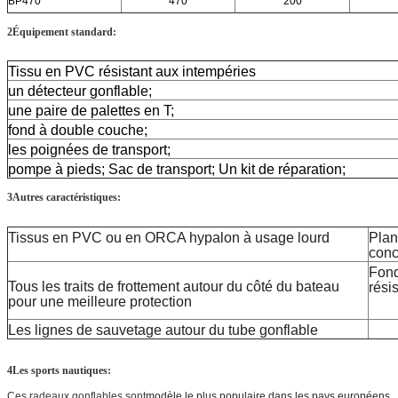
BP470
470
200
2Équipement standard:
Tissu en PVC résistant aux intempéries
un détecteur gonflable;
une paire de palettes en T;
fond à double couche;
les poignées de transport;
pompe à pieds;
Sac de transport;
Un kit de réparation;
3Autres caractéristiques:
Tissus en PVC ou en ORCA hypalon à usage lourd
Plan
conc
Fond
Tous les traits de frottement autour du côté du bateau
rési
pour une meilleure protection
Les lignes de sauvetage autour du tube gonflable
4Les sports nautiques:
Ces radeaux gonflables sont
modèle le plus populaire dans les pays européens