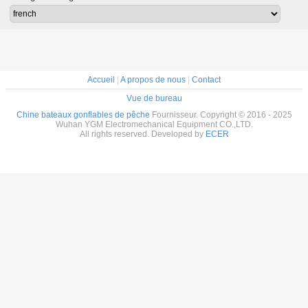
13 pieds
Light Arch
côte390CL avec
plancher en teck
Accueil
|
A propos de nous
|
Contact
Vue de bureau
Chine bateaux gonflables de pêche
Fournisseur. Copyright © 2016 - 2025
Wuhan YGM Electromechanical Equipment CO.,LTD.
All rights reserved. Developed by
ECER