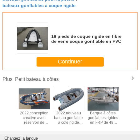
bateaux gonflables à coque rigide
16 pieds de coque rigide en fibre
de verre coque gonflable en PVC
Continuer
Petit bateau à côtes
Plus
ateau
2022 conception
2022 nouveau
Barque à côtes
2022 bat
e rigide
créative avec
bateau gonflable
gonflables rigides
pêche gon
30cm
réservoir de
à côte rigide
en FRP de 480
à moteur 1
B à bas
carburant
330cm RIB330C
cm pour 8
boat 360
ix
amovible bateaux
prix bon marché
personnes avec
console et
gonflables à côte
casier avant / SS
arriè
Changez la langue