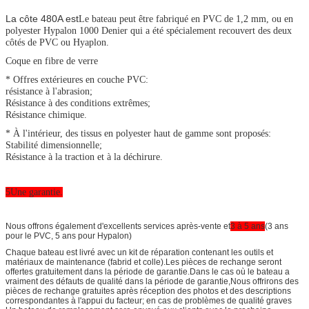
La côte 480A est
Le bateau peut être fabriqué en PVC de 1,2 mm, ou en
polyester Hypalon 1000 Denier qui a été spécialement recouvert des deux
côtés de PVC ou Hyaplon.
Coque en fibre de verre
* Offres extérieures en couche PVC:
résistance à l'abrasion;
Résistance à des conditions extrêmes;
Résistance chimique.
* À l'intérieur, des tissus en polyester haut de gamme sont proposés:
Stabilité dimensionnelle;
Résistance à la traction et à la déchirure.
5Une garantie.
Nous offrons également d'excellents services après-vente et
3 à 5 ans
(3 ans
pour le PVC, 5 ans pour Hypalon)
Chaque bateau est livré avec un kit de réparation contenant les outils et
matériaux de maintenance (fabrid et colle).Les pièces de rechange seront
offertes gratuitement dans la période de garantie.Dans le cas où le bateau a
vraiment des défauts de qualité dans la période de garantie,Nous offrirons des
pièces de rechange gratuites après réception des photos et des descriptions
correspondantes à l'appui du facteur; en cas de problèmes de qualité graves