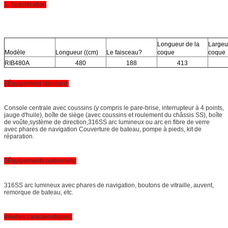
1. Spécification
Longueur de la
Largeu
Modèle
Longueur ((cm)
Le faisceau?
coque
coque
RIB480A
480
188
413
2Équipement standard:
Console centrale avec coussins (y compris le pare-brise, interrupteur à 4 points,
jauge d'huile), boîte de siège (avec coussins et roulement du châssis SS), boîte
de voûte,système de direction,316SS arc lumineux ou arc en fibre de verre
avec phares de navigation Couverture de bateau, pompe à pieds, kit de
réparation.
3Équipements optionnels:
316SS arc lumineux avec phares de navigation, boutons de vitraille, auvent,
remorque de bateau, etc.
4Autres caractéristiques: