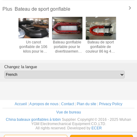
Bateau de sport gonflable
Plus
de sport
Un canot
Bateau gonflable
Bateau de sport
600 cm - 
le noir
gonflable de 106
portable pour le
gonflable de
bateau d
Hypalon
kilos pour le
divertissement
couleur 86 kg 410
pliant p
de ferry
sauvetage, un
aquatique
cm voilier pliant
patrouille
 main avec
plus grand bateau
pour patrouille
à grande c
rande
pliable pour 20
Changez la langue
cité
personnes.
Accueil
|
A propos de nous
|
Contact
|
Plan du site
|
Privacy Policy
Vue de bureau
China bateaux gonflables à tobin
Supplier. Copyright © 2016 - 2025 Wuhan
YGM Electromechanical Equipment CO.,LTD.
All rights reserved. Developed by
ECER