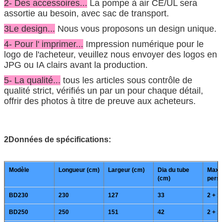
2- Des accessoires...
La pompe à air CE/UL sera
assortie au besoin, avec sac de transport.
3Le design...
Nous vous proposons un design unique.
4- Pour l' imprimer...
Impression numérique pour le
logo de l'acheteur, veuillez nous envoyer des logos en
JPG ou IA clairs avant la production.
5- La qualité...
tous les articles sous contrôle de
qualité strict, vérifiés un par un pour chaque détail,
offrir des photos à titre de preuve aux acheteurs.
2Données de spécifications:
Modèle
Longueur (cm)
Largeur (cm)
Dia du tube
Max.
(cm)
pers
BD230
230
127
33
2 + 1
BD250
250
151
42
2 + 1