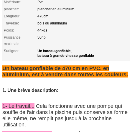
Matériaux:
Pvc
plancher:
plancher en aluminium
Longueur:
470cm
Traverse:
bois ou aluminium
Poids:
44kgs
Puissance
50hp
maximale:
Un bateau gonflable
Surligner:
,
bateau à grande vitesse gonflable
Un bateau gonflable de 470 cm en PVC, en
aluminium, est à vendre dans toutes les couleurs.
1. Une brève description:
1- Le travail...
Cela fonctionne avec une pompe qui
souffle de l'air dans la piscine puis conserve sa forme
elle-même, ne remplit pas jusqu'à la prochaine
utilisation.