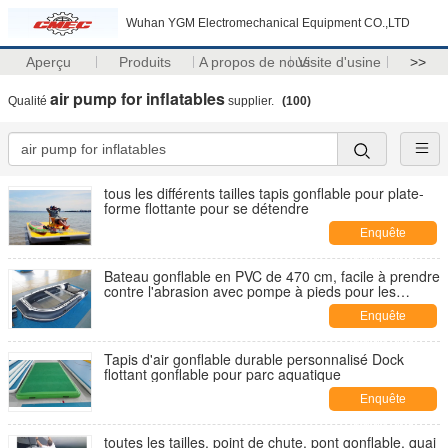
Wuhan YGM Electromechanical Equipment CO.,LTD
Aperçu
Produits
A propos de nous
Visite d'usine
>>
air pump for inflatables
Qualité
supplier.
(100)
tous les différents tailles tapis gonflable pour plate-
forme flottante pour se détendre
Enquête
maintenant
Bateau gonflable en PVC de 470 cm, facile à prendre
contre l'abrasion avec pompe à pieds pour les
courses d'eau
Enquête
maintenant
Tapis d'air gonflable durable personnalisé Dock
flottant gonflable pour parc aquatique
Enquête
maintenant
toutes les tailles, point de chute, pont gonflable, quai