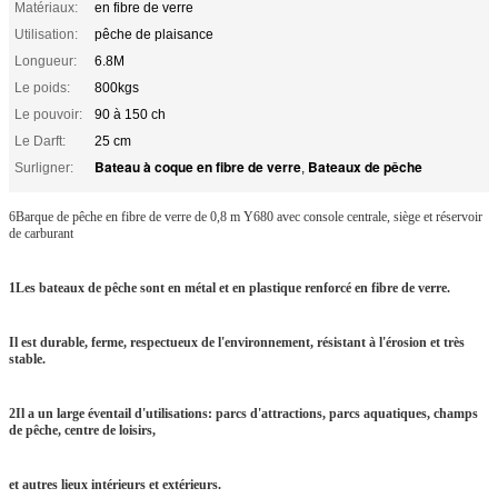
Matériaux:
en fibre de verre
Utilisation:
pêche de plaisance
Longueur:
6.8M
Le poids:
800kgs
Le pouvoir:
90 à 150 ch
Le Darft:
25 cm
Bateau à coque en fibre de verre
Bateaux de pêche
Surligner:
,
6Barque de pêche en fibre de verre de 0,8 m Y680 avec console centrale, siège et réservoir
de carburant
1Les bateaux de pêche sont en métal et en plastique renforcé en fibre de verre.
Il est durable, ferme, respectueux de l'environnement, résistant à l'érosion et très
stable.
2Il a un large éventail d'utilisations: parcs d'attractions, parcs aquatiques, champs
de pêche, centre de loisirs,
et autres lieux intérieurs et extérieurs.