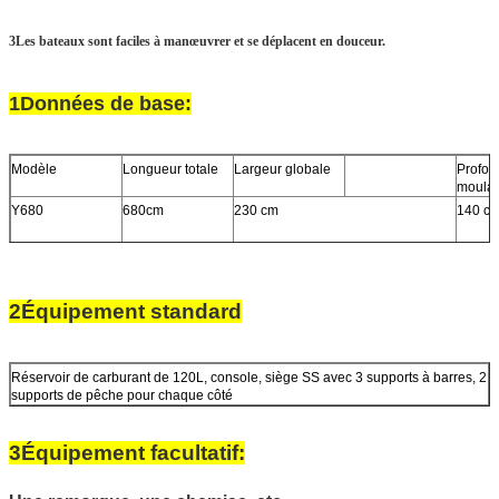
3Les bateaux sont faciles à manœuvrer et se déplacent en douceur.
1Données de base:
Modèle
Longueur totale
Largeur globale
Profon
moula
Y680
680cm
230 cm
140 c
2Équipement standard
Réservoir de carburant de 120L, console, siège SS avec 3 supports à barres, 2
supports de pêche pour chaque côté
pompe à gouvernail, système de direction
3Équipement facultatif: